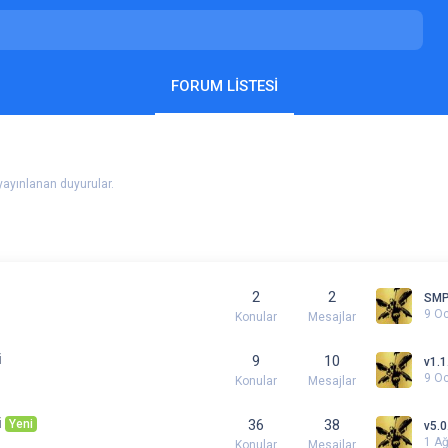
FORUM LISTESI
yayınlanan duyurular.
2
2
SMP
9 O
Konular
Mesajlar
i
9
10
v1.1
9 O
Konular
Mesajlar
i
36
38
Yeni
v5.0
1 A
Konular
Mesajlar