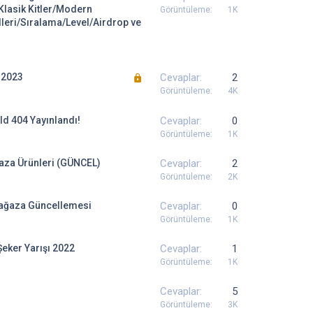
lasik Kitler/Modern
Görüntüleme
1K
leri/Sıralama/Level/Airdrop ve
K
 2023
Cevaplar
2
i
Görüntüleme
4K
l
ld 404 Yayınlandı!
i
Cevaplar
0
t
Görüntüleme
1K
l
za Ürünleri (GÜNCEL)
Cevaplar
2
i
Görüntüleme
2K
ğaza Güncellemesi
Cevaplar
0
Görüntüleme
1K
ker Yarışı 2022
Cevaplar
1
Görüntüleme
1K
Cevaplar
5
Görüntüleme
3K