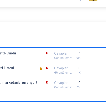
S
ft PC indir
Cevaplar
4
a
Görüntüleme
23K
b
K
S
ri Listesi
i
Cevaplar
0
i
a
t
Görüntüleme
1K
l
b
S
kım arkadaşlarını arıyor!
i
i
Cevaplar
0
a
t
t
Görüntüleme
2K
b
l
i
i
t