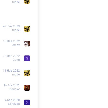
rudde
4 Ocak 2023
rudde
15 Haz 2022
creax
12 Haz 2022
G
Gonu
11 Haz 2022
rudde
16 Ara 2021
Bedolaf
4 Kas 2020
X
Xenovac