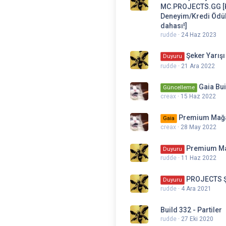
MC.PROJECTS.GG [K
Deneyim/Kredi Ödül
dahası!]
rudde
24 Haz 2023
Şeker Yarışı
Duyuru
rudde
21 Ara 2022
Gaia Bui
Güncelleme
creax
15 Haz 2022
Premium Mağa
Gaia
creax
28 May 2022
Premium Ma
Duyuru
rudde
11 Haz 2022
PROJECTS Şe
Duyuru
rudde
4 Ara 2021
Build 332 - Partiler
rudde
27 Eki 2020