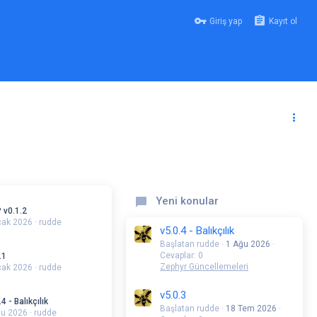
Giriş yap
Kayıt ol
Yeni konular
 v0.1.2
cak 2026
rudde
v5.0.4 - Balıkçılık
Başlatan rudde
1 Ağu 2026
Cevaplar: 0
.1
Zephyr Güncellemeleri
cak 2026
rudde
v5.0.3
.4 - Balıkçılık
Başlatan rudde
18 Tem 2026
ğu 2026
rudde