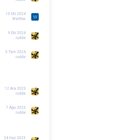
10 Eki 2024
W
WertKai
9 Eki 2024
rudde
5 Tem 2024
rudde
12 Ara 2023
rudde
7 Ağu 2023
rudde
24 Haz 2023