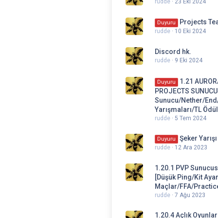
rudde
23 Eki 2024
Projects T
Duyuru
rudde
10 Eki 2024
Discord hk.
rudde
9 Eki 2024
1.21 AUROR
Duyuru
PROJECTS SUNUCUS
Sunucu/Nether/End
Yarışmaları/TL Ödüll
rudde
5 Tem 2024
Şeker Yarışı
Duyuru
rudde
12 Ara 2023
1.20.1 PVP Sunucu
[Düşük Ping/Kit Aya
Maçlar/FFA/Practic
rudde
7 Ağu 2023
1.20.4 Açlık Oyunla