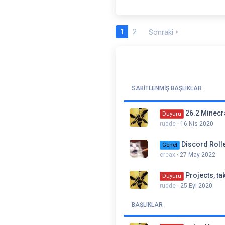
1
2
Sonraki
SABITLENMIŞ BAŞLIKLAR
26.2 Minecra
Duyuru
rudde
16 Nis 2020
Discord Rolle
Genel
creax
27 May 2022
Projects, ta
Duyuru
rudde
25 Eyl 2020
BAŞLIKLAR