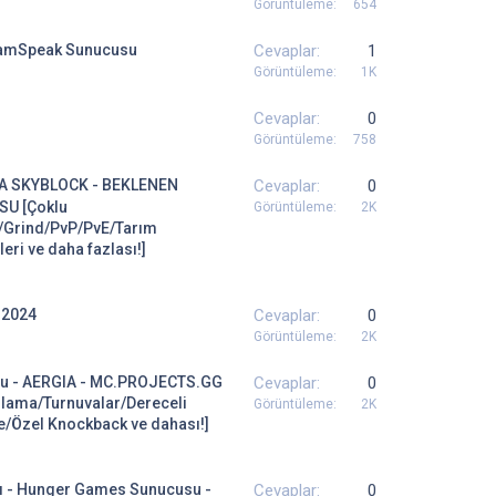
Görüntüleme
654
eamSpeak Sunucusu
Cevaplar
1
Görüntüleme
1K
Cevaplar
0
Görüntüleme
758
A SKYBLOCK - BEKLENEN
Cevaplar
0
U [Çoklu
Görüntüleme
2K
/Grind/PvP/PvE/Tarım
eri ve daha fazlası!]
 2024
Cevaplar
0
Görüntüleme
2K
su - AERGIA - MC.PROJECTS.GG
Cevaplar
0
rlama/Turnuvalar/Dereceli
Görüntüleme
2K
e/Özel Knockback ve dahası!]
rı - Hunger Games Sunucusu -
Cevaplar
0