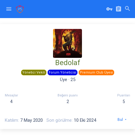
Bedolaf
Yönetici Vekili
Forum Yöneticisi
Premium Club Üyesi
Üye
·
25
Mesajlar
Beğeni puanı
Puanları
4
2
5
Katılım
7 May 2020
Son görülme
10 Eki 2024
Bul